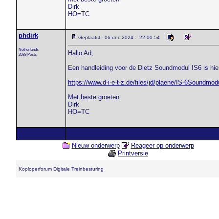
Dirk
HO=TC
phdirk
Geplaatst - 06 dec 2024 : 22:00:54
Netherlands
Hallo Ad,
2688 Posts
Een handleiding voor de Dietz Soundmodul IS6 is hier
https://www.d-i-e-t-z.de/files/jd/plaene/IS-6Soundmod
Met beste groeten
Dirk
HO=TC
Nieuw onderwerp
Reageer op onderwerp
Printversie
Koploperforum Digitale Treinbesturing