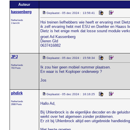
Auteur
kassenberg
Geplaatst - 05 dec 2024 : 13:56:41
Netherlands
Hoi treinen liefhebbers wie heeft er ervaring met Die
1 bericht
ik zelf ervaring hebt met ESU en Doehler en Haass li
Dietz is het enige merk dat losse sound module verk
groet Ad Kassenberg
Dieren Gld
0637416882
JPJ
Geplaatst - 05 dec 2024 : 15:58:34
Netherlands
Ik zou hier geen mobiel nummer plaatsen.
703 Posts
En waar is het Koploper onderwerp ?
Jos
phdirk
Geplaatst - 05 dec 2024 : 16:16:25
Netherlands
Hallo Ad,
2688 Posts
Bij Uhlenbrock is de eigenlijke decoder en de geluid
werkt over het algemeen zonder problemen.
Er zit bij Uhlenbrock altijd een uitgebreide handleiding 
Met beste groeten