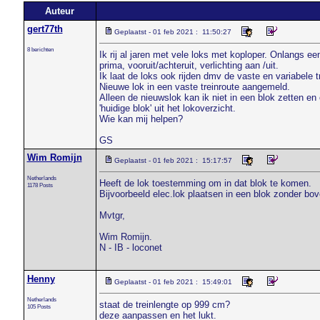
Auteur
gert77th
Geplaatst - 01 feb 2021 : 11:50:27
8 berichten
Ik rij al jaren met vele loks met koploper. Onlangs e
prima, vooruit/achteruit, verlichting aan /uit.
Ik laat de loks ook rijden dmv de vaste en variabele t
Nieuwe lok in een vaste treinroute aangemeld.
Alleen de nieuwslok kan ik niet in een blok zetten en
'huidige blok' uit het lokoverzicht.
Wie kan mij helpen?
GS
Wim Romijn
Geplaatst - 01 feb 2021 : 15:17:57
Netherlands
Heeft de lok toestemming om in dat blok te komen.
1178 Posts
Bijvoorbeeld elec.lok plaatsen in een blok zonder bove
Mvtgr,
Wim Romijn.
N - IB - loconet
Henny
Geplaatst - 01 feb 2021 : 15:49:01
Netherlands
staat de treinlengte op 999 cm?
105 Posts
deze aanpassen en het lukt.