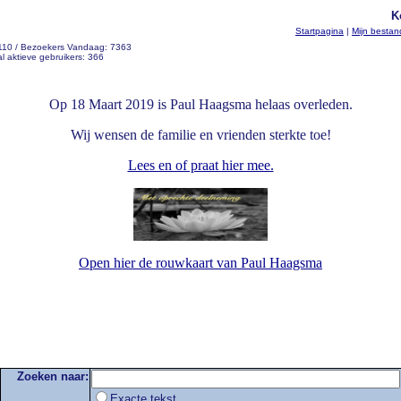
K
Startpagina
|
Mijn besta
 110 / Bezoekers Vandaag: 7363
l aktieve gebruikers: 366
Op 18 Maart 2019 is Paul Haagsma helaas overleden.
Wij wensen de familie en vrienden sterkte toe!
Lees en of praat hier mee.
Open hier de rouwkaart van Paul Haagsma
Zoeken naar:
Exacte tekst