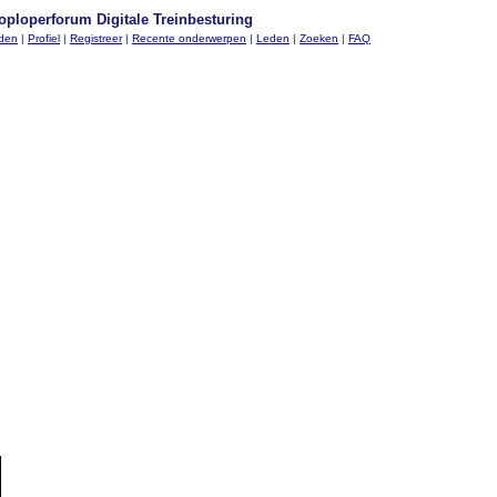
oploperforum Digitale Treinbesturing
nden
|
Profiel
|
Registreer
|
Recente onderwerpen
|
Leden
|
Zoeken
|
FAQ