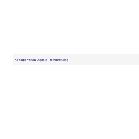
Koploperforum Digitale Treinbesturing