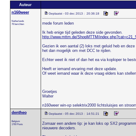
Auteur
n160weer
Geplaatst - 03 dec 2013 : 20:36:18
Netherlands
mede forum leden
76 berichten
Ik heb enige tijd geleden deze side gevonden.
http://www.mttm.de/ShopMTTM/index.php?cat=c21_S
Gezien ik een aantal (2) loks met geluid heb en deze 
het dan mogelijk om met DCC te rijden.
Echter weet ik niet of dan het ea via koploper te best
Heeft er iemand ervaring met deze update.
Of weet iemand waar ik deze vraag elders kan stellen
Groetjes
Walter
n160weer win-xp selektrix2000 lichtsluisjes en stroom
dentheo
Geplaatst - 05 dec 2013 : 14:51:21
Belgium
Zomaar een andere tip: je kan loks op SX2 programmer
1760 Posts
nieuwere decoders.