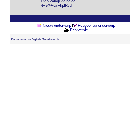
Theo vanop de heide.
N+SX+kpl+kplRsd
Nieuw onderwerp
Reageer op onderwerp
Printversie
Koploperforum Digitale Treinbesturing