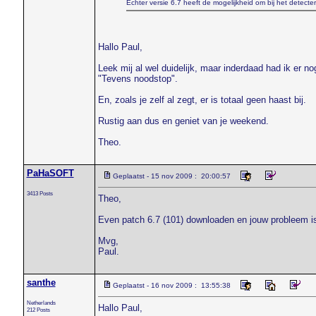
Echter versie 6.7 heeft de mogelijkheid om bij het detecte
Hallo Paul,
Leek mij al wel duidelijk, maar inderdaad had ik er 
"Tevens noodstop".
En, zoals je zelf al zegt, er is totaal geen haast bij.
Rustig aan dus en geniet van je weekend.
Theo.
PaHaSOFT
Geplaatst - 15 nov 2009 : 20:00:57
3413 Posts
Theo,
Even patch 6.7 (101) downloaden en jouw probleem is
Mvg,
Paul.
santhe
Geplaatst - 16 nov 2009 : 13:55:38
Netherlands
Hallo Paul,
212 Posts