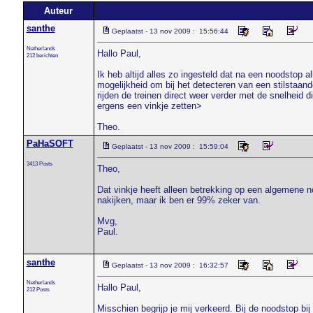
Auteur
santhe
Geplaatst - 13 nov 2009 : 15:56:44
Netherlands
Hallo Paul,
212 berichten
Ik heb altijd alles zo ingesteld dat na een noodstop 
mogelijkheid om bij het detecteren van een stilstaa
rijden de treinen direct weer verder met de snelheid 
ergens een vinkje zetten>
Theo.
PaHaSOFT
Geplaatst - 13 nov 2009 : 15:59:04
3413 Posts
Theo,
Dat vinkje heeft alleen betrekking op een algemene no
nakijken, maar ik ben er 99% zeker van.
Mvg,
Paul.
santhe
Geplaatst - 13 nov 2009 : 16:32:57
Netherlands
Hallo Paul,
212 Posts
Misschien begrijp je mij verkeerd. Bij de noodstop bij 