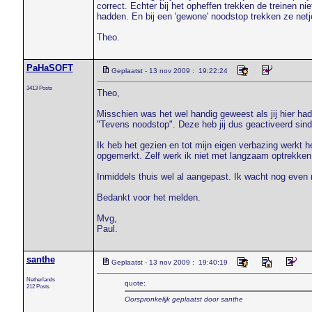
correct. Echter bij het opheffen trekken de treinen n
hadden. En bij een 'gewone' noodstop trekken ze netje
Theo.
PaHaSOFT
Geplaatst - 13 nov 2009 : 19:22:24
3413 Posts
Theo,
Misschien was het wel handig geweest als jij hier ha
"Tevens noodstop". Deze heb jij dus geactiveerd sind
Ik heb het gezien en tot mijn eigen verbazing werkt he
opgemerkt. Zelf werk ik niet met langzaam optrekken 
Inmiddels thuis wel al aangepast. Ik wacht nog even m
Bedankt voor het melden.
Mvg,
Paul.
santhe
Geplaatst - 13 nov 2009 : 19:40:19
Netherlands
quote:
212 Posts
Oorspronkelijk geplaatst door santhe