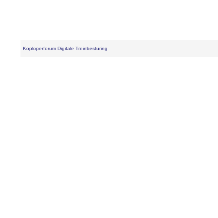
Koploperforum Digitale Treinbesturing