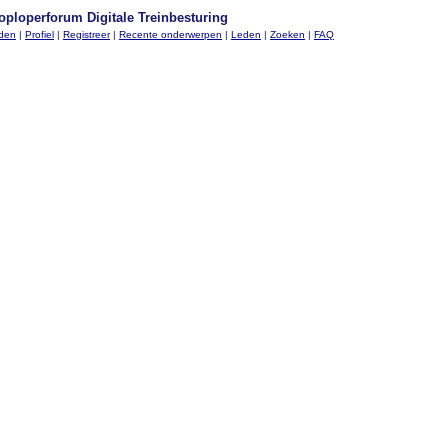
oploperforum Digitale Treinbesturing
nden
|
Profiel
|
Registreer
|
Recente onderwerpen
|
Leden
|
Zoeken
|
FAQ